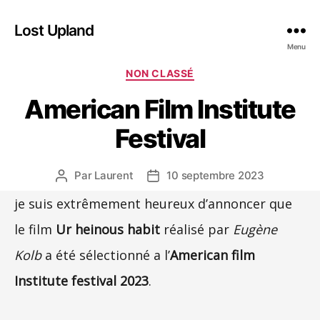
Lost Upland
Menu
Catégories
NON CLASSÉ
American Film Institute
Festival
Par
Laurent
10 septembre 2023
Auteur
Date
de
de
je suis extrêmement heureux d’annoncer que
l’article
l’article
le film
Ur heinous habit
réalisé par
Eugène
Kolb
a été sélectionné a l’
American film
Institute festival 2023
.